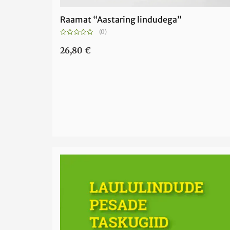
Raamat “Aastaring lindudega”
(0)
Hinnanguga
0
26,80
€
/
5