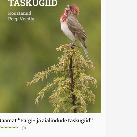
Raamat “Pargi- ja aialindude taskugiid”
(0)
Hinnanguga