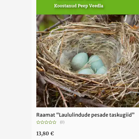
Raamat “Laululindude pesade taskugiid”
(0)
Hinnanguga
0
13,80
€
/