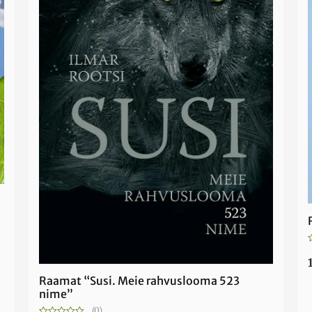
/
Raamat “Susi. Meie rahvuslooma 523
nime”
(0)