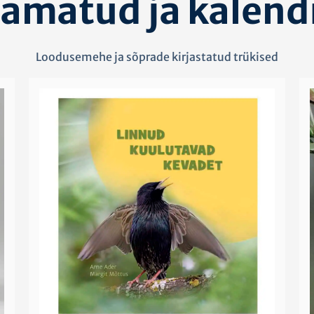
amatud ja kalend
Loodusemehe ja sõprade kirjastatud trükised