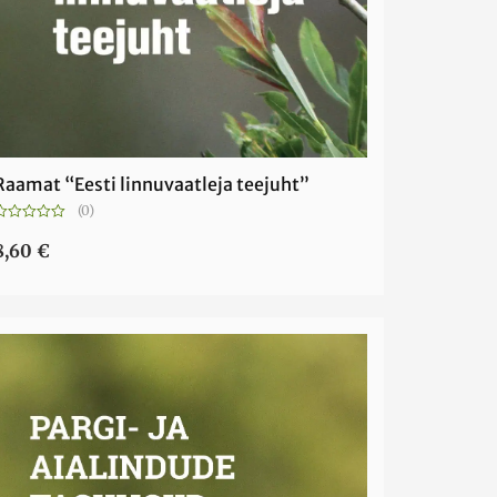
Raamat “Eesti linnuvaatleja teejuht”
(0)
Hinnanguga
0
8,60
€
5