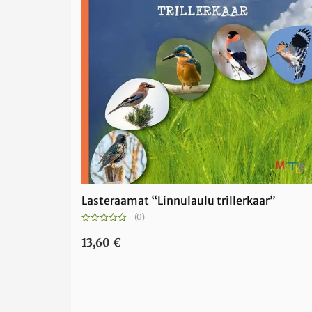
Lasteraamat “Linnulaulu trillerkaar”
(0)
Hinnanguga
0
13,60
€
/
5