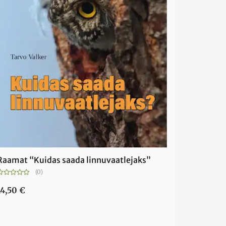
Raamat “Kuidas saada linnuvaatlejaks”
(0)
Hinnanguga
0
14,50
€
5