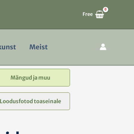
Free
kunst
Meist
Mängud ja muu
Loodusfotod toaseinale