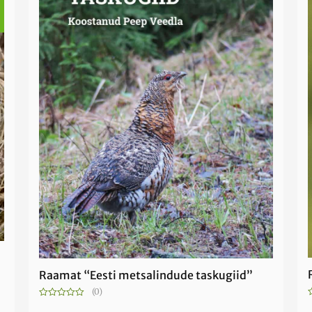
Raamat “Eesti metsalindude taskugiid”
(0)
Hinnanguga