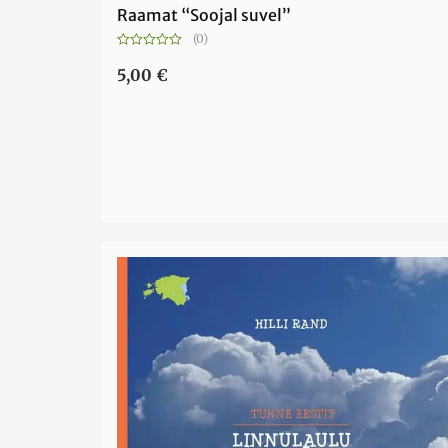
Raamat “Soojal suvel”
(0)
Hinnanguga
0
5,00
€
/
5