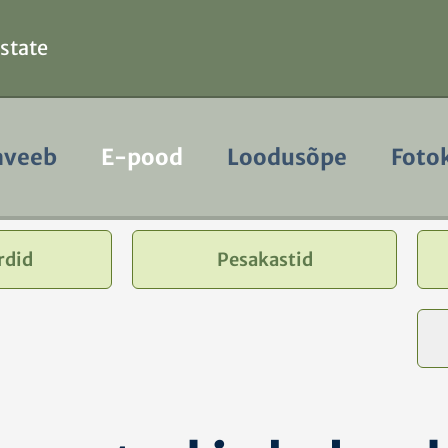
astate
aveeb
E-pood
Loodusõpe
Foto
rdid
Pesakastid