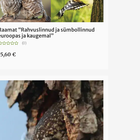
Raamat “Rahvuslinnud ja sümbollinnud
euroopas ja kaugemal”
(0)
Hinnanguga
0
15,60
€
5