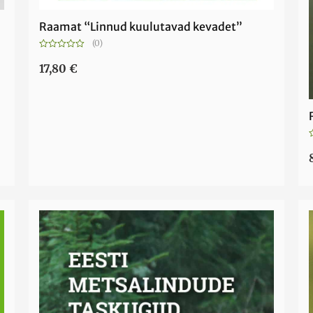
Raamat “Linnud kuulutavad kevadet”
(0)
Hinnanguga
0
17,80
€
/
5
/