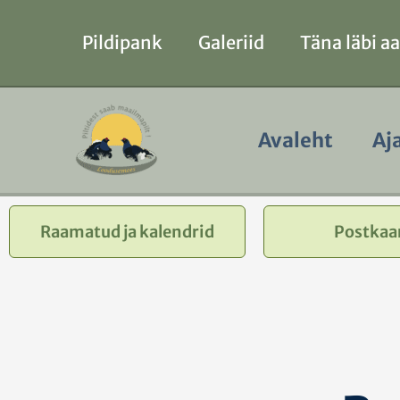
Skip
Facebook
YouTube
to
Pildipank
Galeriid
Täna läbi a
content
Avaleht
Aj
Raamatud ja kalendrid
Postkaa